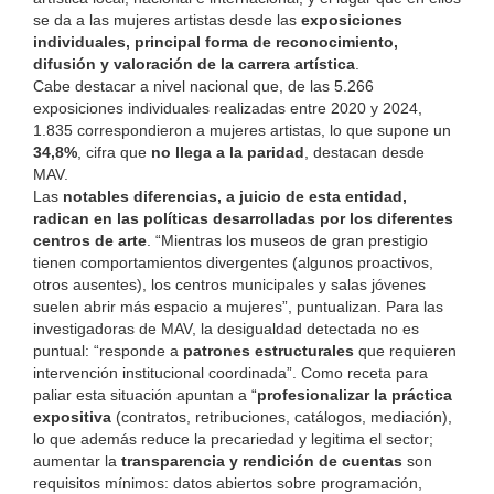
se da a las mujeres artistas desde las
exposiciones
individuales, principal forma de reconocimiento,
difusión y valoración de la carrera artística
.
Cabe destacar
a nivel nacional que, d
e las 5.266
exposiciones individuales realizadas entre 2020 y 2024,
1.835 correspondieron a mujeres artistas, lo que supone un
34,8%
, cifra que
no llega a la paridad
, destacan desde
MAV.
Las
notables diferencias, a juicio de esta entidad,
radican en las políticas desarrolladas por los diferentes
centros de arte
. “Mientras los museos de gran prestigio
tienen comportamientos divergentes (algunos proactivos,
otros ausentes), los centros municipales y salas jóvenes
suelen abrir más espacio a mujeres”, puntualizan.
Para las
investigadoras de MAV, la desigualdad detectada no es
puntual: “responde a
patrones estructurales
que requieren
intervención institucional coordinada”. Como receta para
paliar esta situación apuntan a “
profesionalizar la práctica
expositiva
(contratos, retribuciones, catálogos, mediación),
lo que además reduce la precariedad y legitima el sector;
aumentar la
transparencia y rendición de cuentas
son
requisitos mínimos: datos abiertos sobre programación,