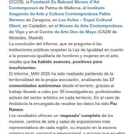
(CCCB), la
Fundació Es Baluard Museu d’Art
Contemporani
de Palma de Mallorca, el
Instituto
Aragonés de Arte y Cultura Contemporánea Pablo
Serrano
de Zaragoza, en
Les Aules – Espai Cultural
Obert
, en Castellón, en el
Museo de Arte Contemporánea
de Vigo
y en el
Centro de Arte Dos de Mayo
(CA2M de
Móstoles, Madrid).
La conclusión del informe, que se pregunta si las
instituciones públicas respetan la Ley de Igualdad en cuanto
a la presencia igualitaria de hombres y mujeres en el arte,
resalta que
ha habido avances, positivos pero
insuficientes
.
El Informe_MAV 2025 ha sido realizado partiendo de la
territorialidad de la propia asociación, analizando las
17
comunidades autónomas
desde el terreno, gracias al
trabajo llevado a cabo por 30 investigadoras, profesionales
activas del sector artístico en cada territorio. En el caso de
Andalucía la encargada de recabar los datos ha sido
Paz
Ramos
.
Los resultados ofrecen un ‘
mapeado’ completo
de los
museos, centros de arte y salas de exposiciones más
representativos de cada región, su impacto en la escena
artística local, nacional e internacional, y el lugar que en ellos