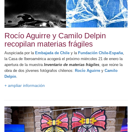
Rocío Aguirre y Camilo Delpin
recopilan materias frágiles
Auspiciada por la
Embajada de Chile
y la
Fundación Chile-España
,
la Casa de Iberoamérica acogerá el próximo miércoles 21 de enero la
apertura de la muestra
Inventario de materias frágiles
, que reúne la
obra de dos jóvenes fotógrafos chilenos:
Rocío Aguirre
y
Camilo
Delpin
.
+ ampliar información