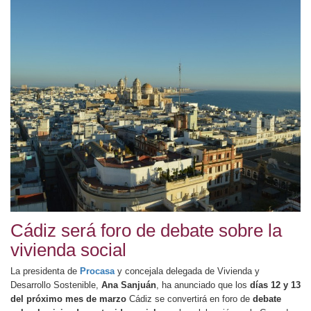
Cádiz será foro de debate sobre la
vivienda social
La presidenta de
Procasa
y concejala delegada de Vivienda y
Desarrollo Sostenible,
Ana Sanjuán
, ha anunciado que los
días 12 y 13
del próximo mes de marzo
Cádiz se convertirá en foro de
debate