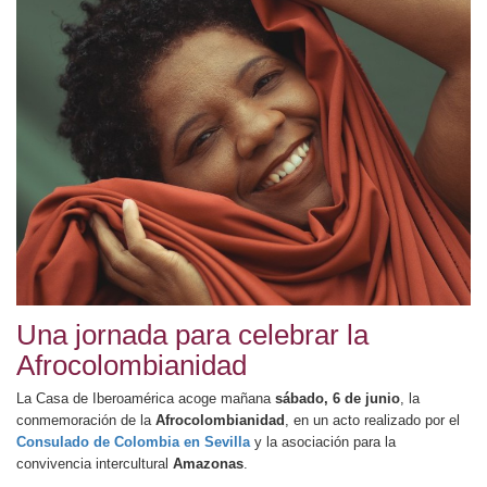
Una jornada para celebrar la
Afrocolombianidad
La Casa de Iberoamérica acoge mañana
sábado, 6 de junio
, la
conmemoración de la
Afrocolombianidad
, en un acto realizado por el
Consulado de Colombia en Sevilla
y la asociación para la
convivencia intercultural
Amazonas
.