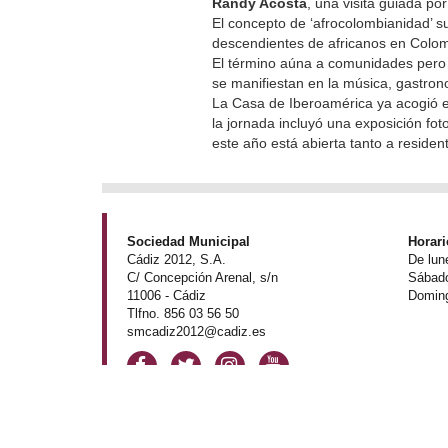
Randy Acosta
, una visita guiada po
El concepto de ‘afrocolombianidad’ 
descendientes de africanos en Colo
El término aúna a comunidades pero t
se manifiestan en la música, gastrono
La Casa de Iberoamérica ya acogió 
la jornada incluyó una exposición fot
este año está abierta tanto a residen
Sociedad Municipal
Horari
Cádiz 2012, S.A.
De lun
C/ Concepción Arenal, s/n
Sábado
11006 - Cádiz
Doming
Tlfno. 856 03 56 50
smcadiz2012@cadiz.es
© 2016 - casadeiberoamerica.es /
Premios Cortes de Cádiz
/
Avi