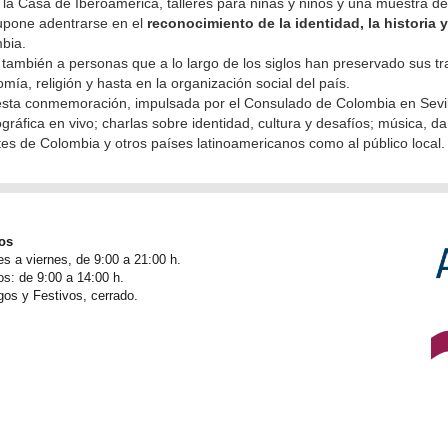
r la Casa de Iberoamérica, talleres para niñas y niños y una muestra de
supone adentrarse en el
reconocimiento de la identidad, la historia 
mbia.
ambién a personas que a lo largo de los siglos han preservado sus tr
mía, religión y hasta en la organización social del país.
esta conmemoración, impulsada por el Consulado de Colombia en Sevi
ográfica en vivo; charlas sobre identidad, cultura y desafíos; música, 
tes de Colombia y otros países latinoamericanos como al público local.
os
es a viernes, de 9:00 a 21:00 h.
s: de 9:00 a 14:00 h.
os y Festivos, cerrado.
so legal
/
Politíca de privacidad
/
Politíca de privacidad en redes sociales
/
Politíca de