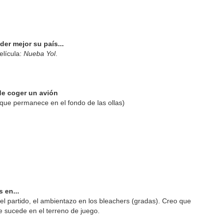
er mejor su país...
elícula:
Nueba Yol
.
 de coger un avión
 que permanece en el fondo de las ollas)
 en...
el partido, el ambientazo en los bleachers (gradas). Creo que
e sucede en el terreno de juego.