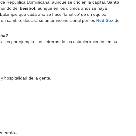
or de República Dominicana, aunque se crió en la capital,
Santo
 mundo del
béisbol
, aunque en los últimos años se haya
el balompié que cada año se hace 'fanático' de un equipo
l, en cambio, declara su amor incondicional por los
Red Sox
de
aña?
calles por ejemplo. Los letreros de los establecimientos en su
y hospitalidad de la gente.
, sería...