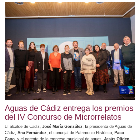
Aguas de Cádiz entrega los premios
del IV Concurso de Microrrelatos
El alcalde de Cádiz,
José María González
, la presidenta de Aguas de
Cádiz,
Ana Fernández
, el concejal de Patrimonio Histórico,
Paco
Cano
, y el gerente de la empresa municipal de aguas,
Jesús Oliden
,