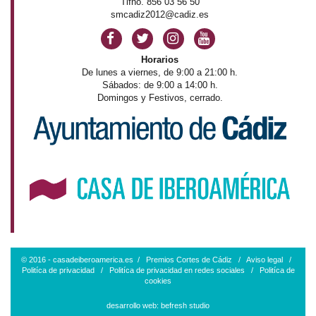
Tlfno. 856 03 56 50
smcadiz2012@cadiz.es
Horarios
De lunes a viernes, de 9:00 a 21:00 h.
Sábados: de 9:00 a 14:00 h.
Domingos y Festivos, cerrado.
© 2016 - casadeiberoamerica.es /
Premios Cortes de Cádiz
/
Aviso legal
/
Politíca de privacidad
/
Politíca de privacidad en redes sociales
/
Politíca de
cookies
desarrollo web:
befresh studio