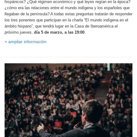
hispánicos? ¿Qué régimen económico y qué leyes regían en la época?
¿cómo era las relaciones entre el mundo indígena y los españoles que
llegaban de la península? A todas estas preguntas tratarán de responder
los tres ponentes que participan en la charla “El mundo indígena en el
ámbito hispano”, que tendrá lugar en la Casa de Iberoamérica el
próximo jueves,
día 5 de marzo, a las 19:00
.
+ ampliar información