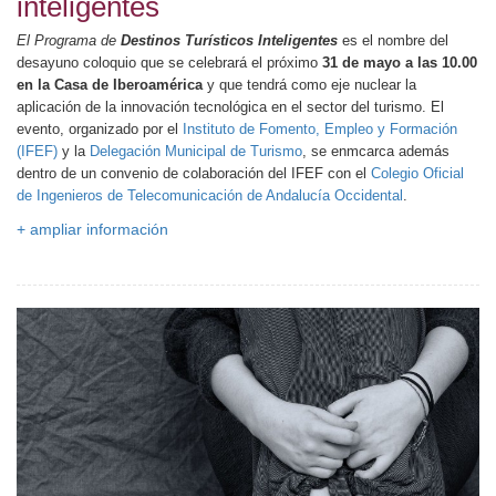
inteligentes
El Programa de
Destinos Turísticos Inteligentes
es el nombre del
desayuno coloquio que se celebrará el próximo
31 de mayo a las 10.00
en la Casa de Iberoamérica
y que tendrá como eje nuclear la
aplicación de la innovación tecnológica en el sector del turismo. El
evento, organizado por el
Instituto de Fomento, Empleo y Formación
(IFEF)
y la
Delegación Municipal de Turismo
, se enmcarca además
dentro de un convenio de colaboración del IFEF con el
Colegio Oficial
de Ingenieros de Telecomunicación de Andalucía Occidental
.
+ ampliar información