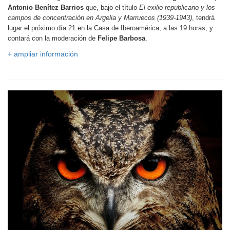
Antonio Benítez Barrios
que, bajo el título
El exilio republicano y los
campos de concentración en Argelia y Marruecos (1939-1943)
, tendrá
lugar el próximo día 21 en la Casa de Iberoamérica, a las 19 horas, y
contará con la moderación de
Felipe Barbosa
.
+ ampliar información